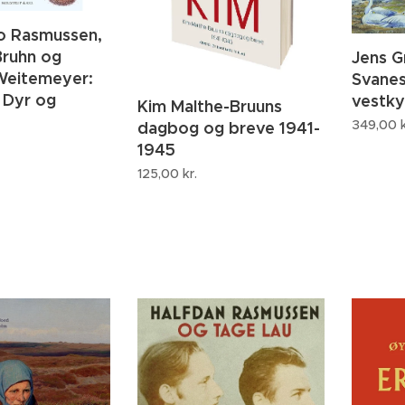
o Rasmussen,
Bruhn og
Jens G
Weitemeyer:
Svanes
 Dyr og
vestky
Kim Malthe-Bruuns
349,00
k
dagbog og breve 1941-
1945
125,00
kr.