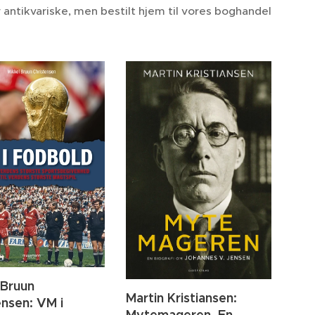
r antikvariske, men bestilt hjem til vores boghandel
 Bruun
Martin Kristiansen:
ensen: VM i
Mytemageren. En