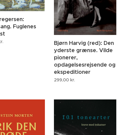
regersen:
ang. Fuglenes
st
r.
Bjørn Harvig (red): Den
yderste grænse. Vilde
pionerer,
opdagelsesrejsende og
ekspeditioner
299,00
kr.