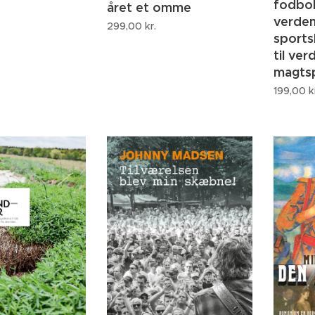
fodbol
året et omme
verden
299,00
kr.
sports
til ver
magtsp
199,00
k