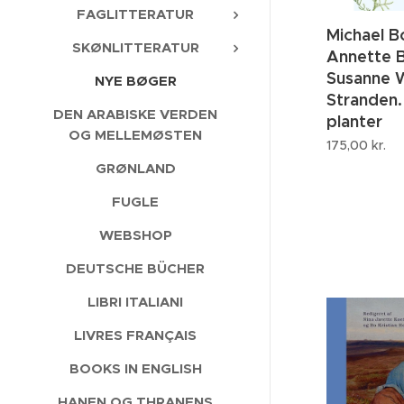
FAGLITTERATUR
Michael B
SKØNLITTERATUR
Annette 
Susanne 
NYE BØGER
Stranden.
DEN ARABISKE VERDEN
planter
OG MELLEMØSTEN
175,00
kr.
GRØNLAND
FUGLE
WEBSHOP
DEUTSCHE BÜCHER
LIBRI ITALIANI
LIVRES FRANÇAIS
BOOKS IN ENGLISH
HANEN OG THRANENS