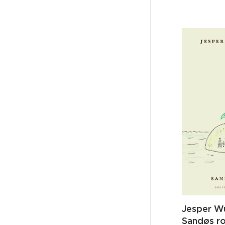
Jesper W
Sandøs r