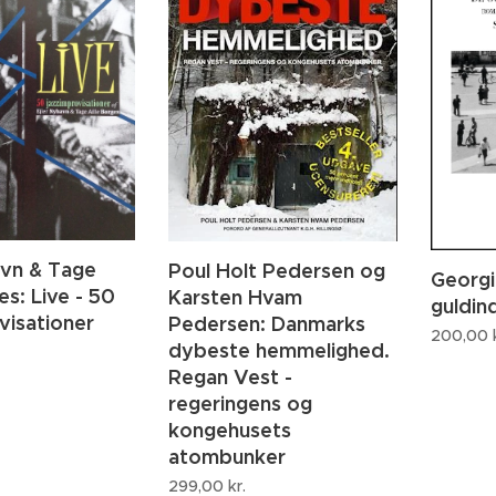
avn & Tage
Poul Holt Pedersen og
Georgi
es: Live - 50
Karsten Hvam
guldind
visationer
Pedersen: Danmarks
200,00
k
dybeste hemmelighed.
Regan Vest -
regeringens og
kongehusets
atombunker
299,00
kr.