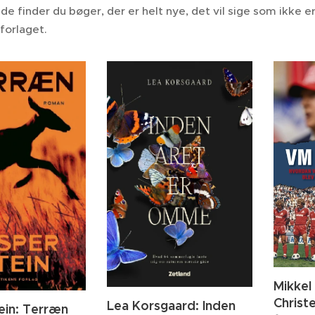
de finder du bøger, der er helt nye, det vil sige som ikke e
 forlaget.
Mikkel
Christ
Lea Korsgaard: Inden
ein: Terræn