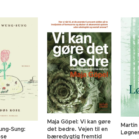
Maja Göpel: Vi kan gøre
Martin
det bedre. Vejen til en
ung-Sung:
Løgne
bæredygtig fremtid
ose