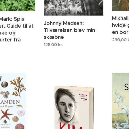
Mikhai
Mark: Spis
Johnny Madsen:
hvide
r. Guide til at
Tilværelsen blev min
en bor
ukke og
skæbne
urter fra
230,00
k
125,00
kr.