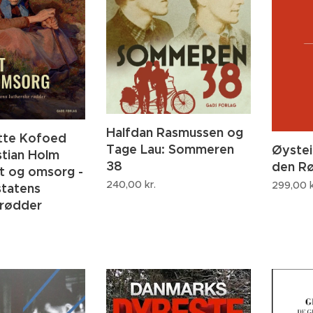
Halfdan Rasmussen og
tte Kofoed
Tage Lau: Sommeren
Øystei
stian Holm
38
den R
gt og omsorg -
240,00
kr.
299,00
k
statens
 rødder