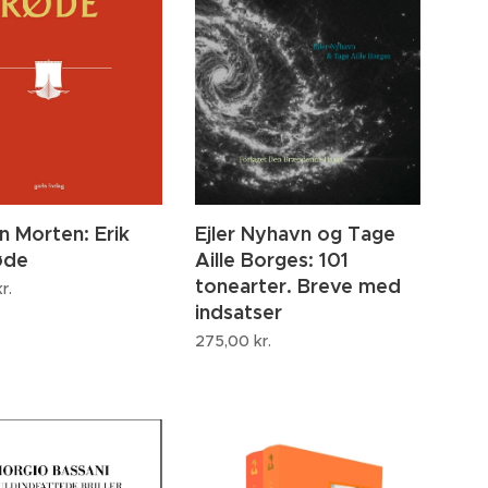
Ejler Nyhavn og Tage
n Morten: Erik
Aille Borges: 101
øde
tonearter. Breve med
r.
indsatser
275,00
kr.