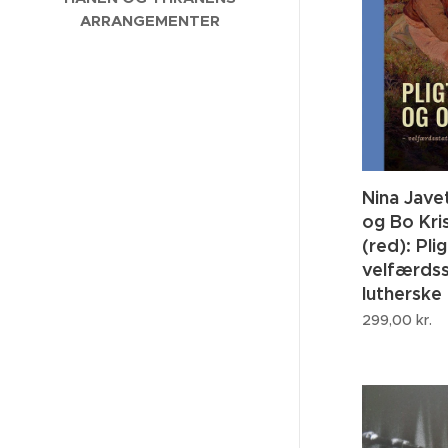
ARRANGEMENTER
Nina Jave
og Bo Kri
(red): Pli
velfærds
lutherske
299,00
kr.