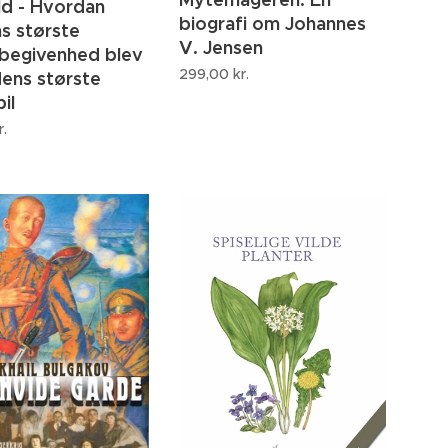
d - Hvordan
biografi om Johannes
s største
V. Jensen
begivenhed blev
299,00
kr.
dens største
il
r.