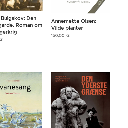
l Bulgakov: Den
Annemette Olsen:
 garde. Roman om
Vilde planter
gerkrig
150,00
kr.
r.