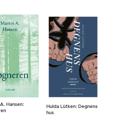
 A. Hansen:
Hulda Lütken: Degnens
ren
hus