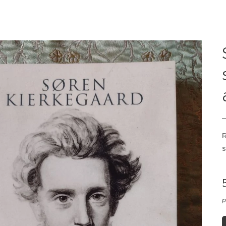
R
s
p