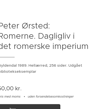
Peter Ørsted:
Romerne. Dagligliv i
det romerske imperium
yldendal 1989. Hellærred, 256 sider. Udgået
bibliotekseksemplar
50,00
kr.
ris med moms
uden forsendelsesomkostninger