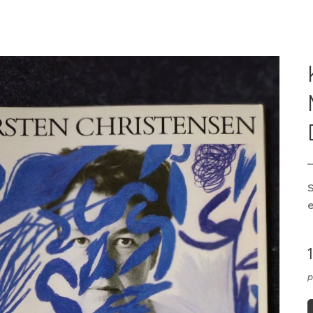
S
e
p