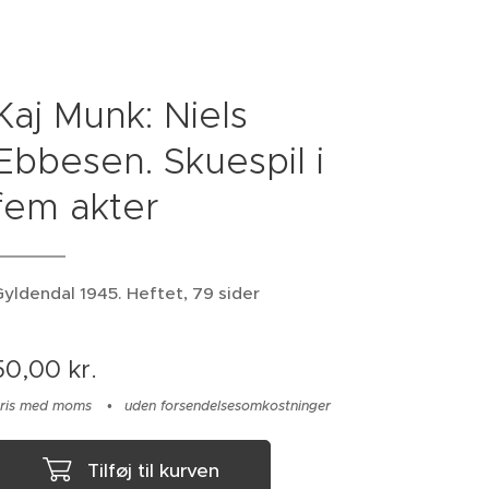
Kaj Munk: Niels
Ebbesen. Skuespil i
fem akter
yldendal 1945. Heftet, 79 sider
50,00
kr.
ris med moms
uden forsendelsesomkostninger
Tilføj til kurven