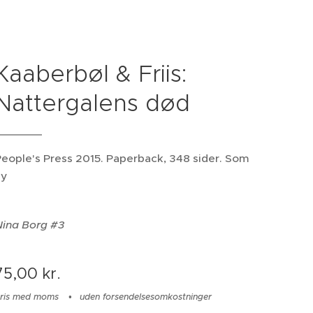
Kaaberbøl & Friis:
Nattergalens død
eople's Press 2015. Paperback, 348 sider. Som
ny
Nina Borg #3
75,00
kr.
ris med moms
uden forsendelsesomkostninger