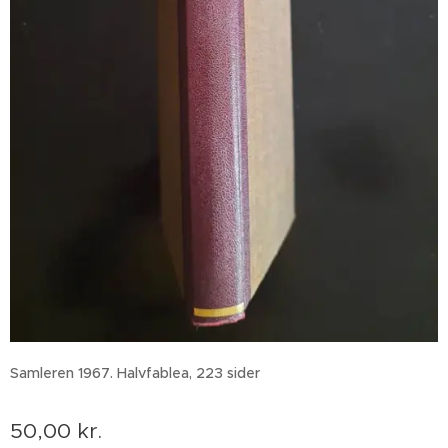
Samleren 1967. Halvfablea, 223 sider
50,00
kr.